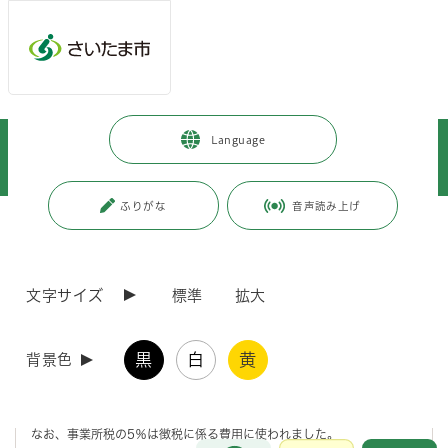
メインメニューへ移動
フッターへ移動します
メインメニューをスキップして本文へ移動
トップページ
>
暮らし・手続き
>
保険・年金・税金
>
税金
>
Language
市税
>
固定資産税・都市計画税
>
概要
>
事業所税と都市計画税の使いみち
ふりがな
音声読み上げ
ページの本文です。
更新日付：2025年11月25日 / ページ番号：C117489
事業所税と都市計画税の使いみち
文字サイズ
標準
拡大
事業所税と都市計画税の使いみち（令和6年度決算）
黒
白
黄
背景色
事業所税、都市計画税は道路や下水道整備などの都市計画事業に使われ
ました。
なお、事業所税の5％は徴税に係る費用に使われました。
お問合せ
メインメニューです。