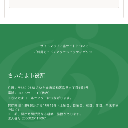
フッターです。
サイトマップ
当サイトについて
ご利用ガイド
アクセシビリティポリシー
さいたま市役所
住所：〒330-9588 さいたま市浦和区常盤六丁目4番4号
電話：048-829-1111（代表）
※さいたまコールセンターにつながります。
開庁時間：8時30分から17時15分（土曜日、日曜日、祝日、休日、年末年始
を除く）
※一部、開庁時間が異なる組織、施設があります。
法人番号 2000020111007