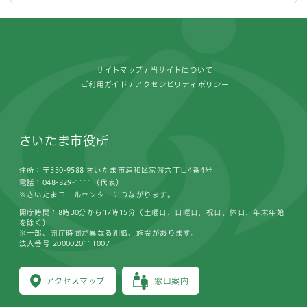
フッターです。
サイトマップ
当サイトについて
ご利用ガイド
アクセシビリティポリシー
さいたま市役所
住所：〒330-9588 さいたま市浦和区常盤六丁目4番4号
電話：048-829-1111（代表）
※さいたまコールセンターにつながります。
開庁時間：8時30分から17時15分（土曜日、日曜日、祝日、休日、年末年始
を除く）
※一部、開庁時間が異なる組織、施設があります。
法人番号 2000020111007
アクセスマップ
窓口案内