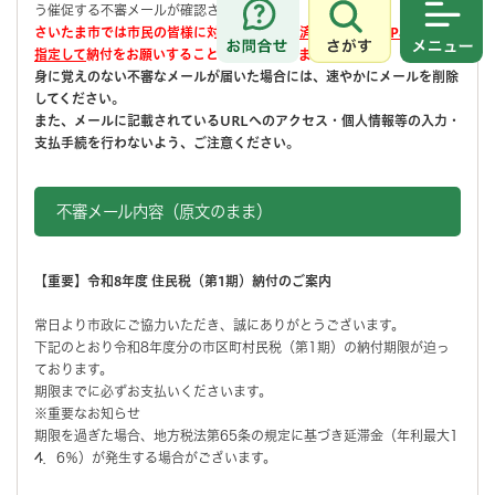
う催促する不審メールが確認されています。
さいたま市では市民の皆様に対し、
特定の決済アプリ（PayPay等）を
さがす
メニュ
指定して
納付をお願いすることは一切ございません。
身に覚えのない不審なメールが届いた場合には、速やかにメールを削除
してください。
また、メールに記載されているURLへのアクセス・個人情報等の入力・
支払手続を行わないよう、ご注意ください。
不審メール内容（原文のまま）
【重要】令和8年度 住民税（第1期）納付のご案内
常日より市政にご協力いただき、誠にありがとうございます。
下記のとおり令和8年度分の市区町村民税（第1期）の納付期限が迫っ
ております。
期限までに必ずお支払いくださいます。
※重要なお知らせ
期限を過ぎた場合、地方税法第65条の規定に基づき延滞金（年利最大1
4．6％）が発生する場合がございます。