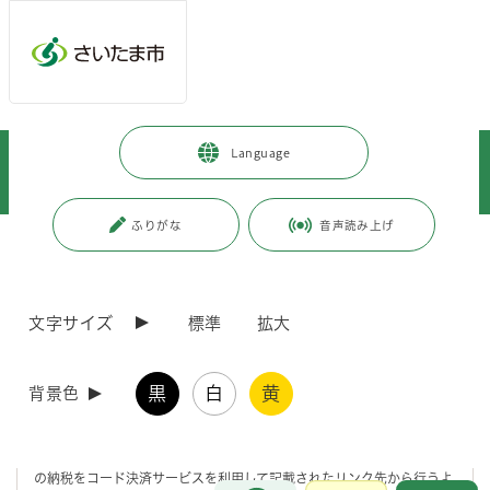
メインメニューへ移動
フッターへ移動します
メインメニューをスキップして本文へ移動
トップページ
>
暮らし・手続き
>
保険・年金・税金
>
税金
>
Language
お知らせ
>
【注意喚起】市役所市民税課を名乗った不審なメールにご注意ください
ふりがな
音声読み上げ
ページの本文です。
更新日付：2026年5月14日 / ページ番号：C130653
【注意喚起】市役所市民税課を名乗った不審なメ
ールにご注意ください
文字サイズ
標準
拡大
不審メールが届く事例が確認されています
黒
白
黄
背景色
市区町村の税務担当部局（例「市役所 市民税課」）を装って、住民税
の納税をコード決済サービスを利用して記載されたリンク先から行うよ
お問合せ
メインメニューです。