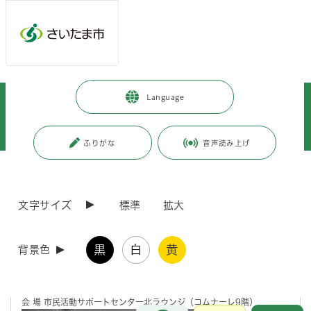
メインメニューへ移動
フッターへ移動します
メインメニューをスキップして本文へ移動
トップページ
>
暮らし・手続き
>
コミュニティ・市民活動
>
Language
市民と行政の協働
>
市民活動と協働
>
市民活動
>
市民活動推進委員会
>
令和7年度
>
令和7年度第3回さいたま市市民活動推進委員会
ふりがな
音声読み上げ
ページの本文です。
更新日付：2025年11月11日 / ページ番号：C124171
令和7年度第3回さいたま市市民活動推進委員会
文字サイズ
標準
拡大
令和7年度第3回さいたま市市民活動推進委員会
黒
白
黄
背景色
開催日 令和7年8月29日(金曜日) 14時00分から16時15分
会 場 市民活動サポートセンター北ラウンジ（コムナーレ9階）
お問合せ
メインメニューです。