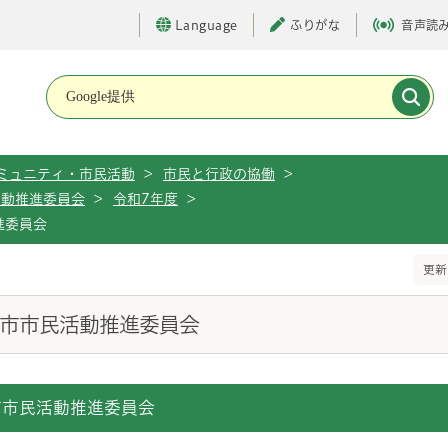
Language
ふりがな
音声読
メインメニューです。
ミュニティ・市民活動
>
市民と行政の協働
>
活動推進委員会
>
令和7年度
>
進委員会
更新
ま市市民活動推進委員会
市市民活動推進委員会