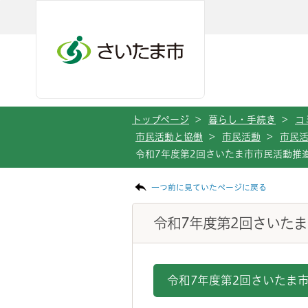
メインメニューへ移動
フッターへ移動します
メインメニューをスキップして本文へ移動
トップページ
>
暮らし・手続き
>
コ
市民活動と協働
>
市民活動
>
市民
令和7年度第2回さいたま市市民活動推
ページの本文です。
一つ前に見ていたページに戻る
令和7年度第2回さいた
令和7年度第2回さいたま