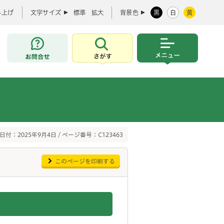
み上げ
文字サイズ
標準
拡大
背景色
黒
白
黄
お問合せ
さがす
メニュー
日付：2025年9月4日 / ページ番号：C123463
このページを印刷する