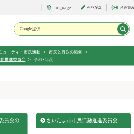
Language
ふりがな
音声読
メインメニューです。
ミュニティ・市民活動
>
市民と行政の協働
>
活動推進委員会
>
令和7年度
委員会の
さいたま市市民活動推進委員会