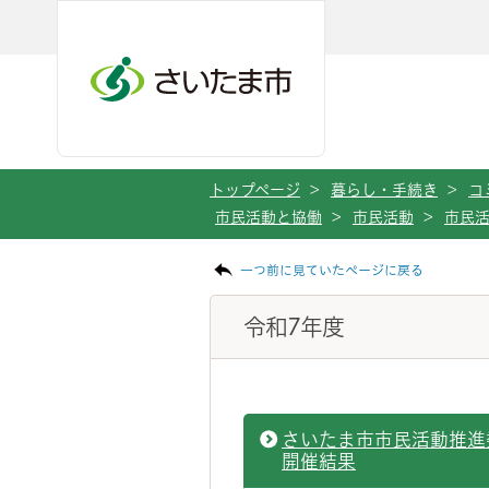
ページの本文です。
メインメニューへ移動
フッターへ移動します
メインメニューをスキップして本文へ移動
トップページ
>
暮らし・手続き
>
コ
市民活動と協働
>
市民活動
>
市民
一つ前に見ていたページに戻る
令和7年度
さいたま市市民活動推進
開催結果