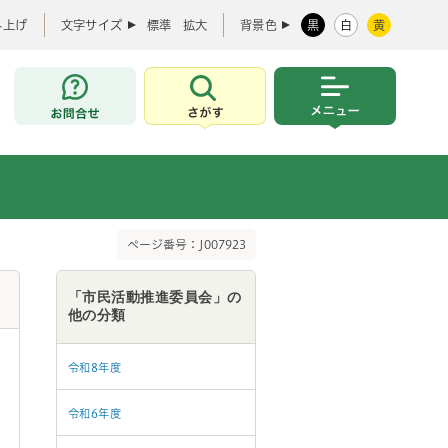
み上げ
文字サイズ
標準
拡大
背景色
黒
白
黄
お問合せ
さがす
メニュー
ページ番号：J007923
「市民活動推進委員会」の
他の分類
令和8年度
令和6年度