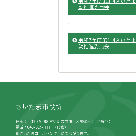
令和7年度第3回さいた
動推進委員会
令和7年度第1回さいた
動推進委員会
フッターです。
さいたま市役所
住所：〒330-9588 さいたま市浦和区常盤六丁目4番4号
電話：048-829-1111（代表）
※さいたまコールセンターにつながります。