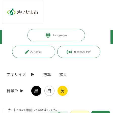
メインメニューへ移動
フッターへ移動します
メインメニューをスキップして本文へ移動
トップページ
>
暮らし・手続き
>
安全・防災・消防
>
お知らせ
>
Language
おもちゃ花火の遊び方を確認しましょう
ページの本文です。
更新日付：2026年6月1日 / ページ番号：C130748
ふりがな
音声読み上げ
おもちゃ花火の遊び方を確認しましょう
文字サイズ
標準
拡大
おもちゃ花火について
黒
白
黄
背景色
夏の風物詩のおもちゃ花火ですが、毎年事故やトラブルが発生してい
ます。
けがや火災につながる前に、家族や友人と、おもちゃ花火の安全とマ
ナーについて確認しておきましょう。
お問合せ
メインメニューです。