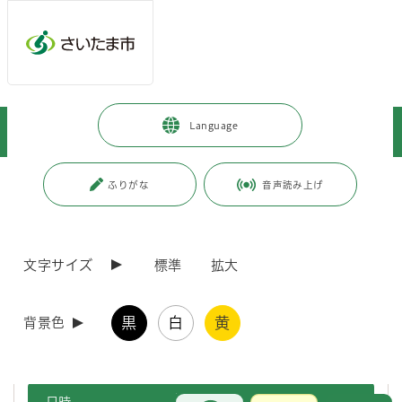
メインメニューへ移動
フッターへ移動します
メインメニューをスキップして本文へ移動
トップページ
>
暮らし・手続き
>
安全・防災・消防
>
お知らせ
>
Language
消防・自衛隊・警察合同説明会を開催します！
ページの本文です。
更新日付：2026年7月8日 / ページ番号：C127047
ふりがな
音声読み上げ
消防・自衛隊・警察合同説明会を開催します！
文字サイズ
標準
拡大
概要
黒
白
黄
背景色
消防・自衛隊・警察が一堂に会し、それぞれの職業の魅力ややりがい
をお伝えします。
お問合せ
メインメニューです。