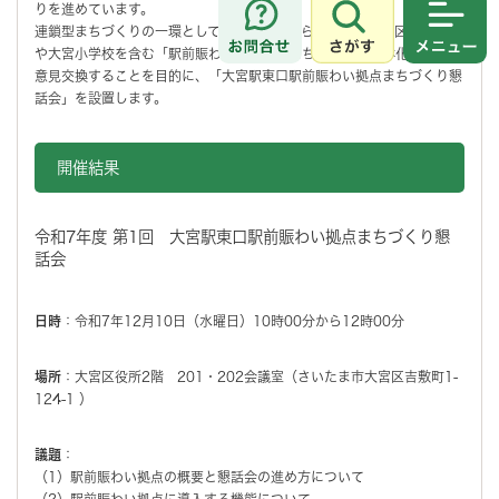
りを進めています。
連鎖型まちづくりの一環として位置づけられられた、旧大宮区役所跡地
さがす
メニュ
や大宮小学校を含む「駅前賑わい拠点」のまちづくりの具体化に向け、
意見交換することを目的に、「大宮駅東口駅前賑わい拠点まちづくり懇
話会」を設置します。
開催結果
令和7年度 第1回 大宮駅東口駅前賑わい拠点まちづくり懇
話会
日時
：令和7年12月10日（水曜日）10時00分から12時00分
場所
：大宮区役所2階 201・202会議室（さいたま市大宮区吉敷町1-
124-1 ）
議題
：
（1）駅前賑わい拠点の概要と懇話会の進め方について
（2）駅前賑わい拠点に導入する機能について