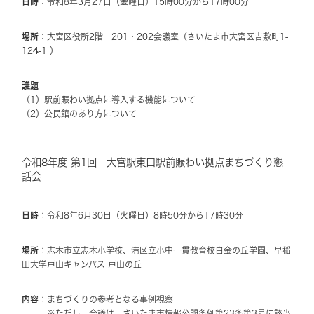
日時
：令和8年3月27日（金曜日）15時00分から17時00分
場所
：大宮区役所2階 201・202会議室（さいたま市大宮区吉敷町1-
124-1 ）
議題
（1）駅前賑わい拠点に導入する機能について
（2）公民館のあり方について
令和8年度 第1回 大宮駅東口駅前賑わい拠点まちづくり懇
話会
日時
：令和8年6月30日（火曜日）8時50分から17時30分
場所
：志木市立志木小学校、港区立小中一貫教育校白金の丘学園、早稲
田大学戸山キャンパス 戸山の丘
内容
：まちづくりの参考となる事例視察
※ただし、会議は、さいたま市情報公開条例第23条第3号に該当