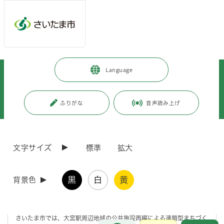
メインメニューへ移動
フッターへ移動します
メインメニューをスキップして本文へ移動
トップページ
>
暮らし・手続き
>
まちづくり・交通
>
Language
各地域のまちづくり
>
大宮区内のまちづくり
>
大宮駅東口のまちづくり
>
公共施設再編による連鎖型まちづくり
>
大宮駅東口周辺公共施設再編について
>
ふりがな
音声読み上げ
大宮駅東口駅前賑わい拠点まちづくり懇話会
ページの本文です。
更新日付：2026年7月10日 / ページ番号：C125985
文字サイズ
標準
拡大
大宮駅東口駅前賑わい拠点まちづくり懇話会
黒
白
黄
背景色
設置目的
さいたま市では、大宮駅周辺地域の公共施設再編による連鎖型まちづく
お問合せ
メインメニューです。