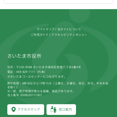
フッターです。
サイトマップ
当サイトについて
ご利用ガイド
アクセシビリティポリシー
さいたま市役所
住所：〒330-9588 さいたま市浦和区常盤六丁目4番4号
電話：048-829-1111（代表）
※さいたまコールセンターにつながります。
開庁時間：8時30分から17時15分（土曜日、日曜日、祝日、休日、年末年始
を除く）
※一部、開庁時間が異なる組織、施設があります。
法人番号 2000020111007
アクセスマップ
窓口案内