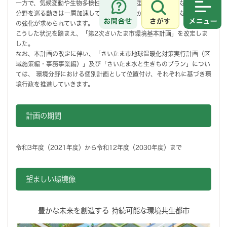
一方で、気候変動や生物多様性の損失、循環型社会への転換など、環境
分野を巡る動きは一層加速しており、総合的かつ分野横断的な環境施策
さがす
メニュ
の強化が求められています。
こうした状況を踏まえ、「第2次さいたま市環境基本計画」を改定しま
した。
なお、本計画の改定に伴い、「さいたま市地球温暖化対策実行計画（区
域施策編・事務事業編）」及び「さいたま水と生きものプラン」につい
ては、
環境分野における個別計画として位置付け、それぞれに基づき環
境行政を推進していきます。
計画の期間
令和3年度（2021年度）から令和12年度（2030年度）まで
望ましい環境像
豊かな未来を創造する 持続可能な環境共生都市