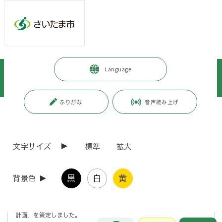
メインメニューへ移動
フッターへ移動します
メインメニューをスキップして本文へ移動
トップページ
>
暮らし・手続き
>
環境保全
>
Language
環境保全に関する計画・条例
>
環境基本条例・計画
>
第2次さいたま市環境基本計画（改定）
ふりがな
音声読み上げ
ページの本文です。
更新日付：2026年3月31日 / ページ番号：C129292
第2次さいたま市環境基本計画（改定）
文字サイズ
標準
拡大
計画改定の背景と目的
黒
白
黄
背景色
本市では、平成16年度に「さいたま市環境基本計画」を策定し、環境
や社会情勢の変化を踏まえ、令和3年3月に「第2次さいたま市環境基本
計画」を策定しました。
お問合せ
メインメニューです。