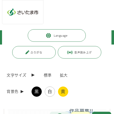
メインメニューへ移動
フッターへ移動します
メインメニューをスキップして本文へ移動
トップページ
>
暮らし・手続き
>
環境保全
>
お知らせ
>
Language
「夏休み さいたま自然再発見!! 小中学生フォトコンテスト」作品募集
ページの本文です。
更新日付：2026年7月1日 / ページ番号：C115720
ふりがな
音声読み上げ
「夏休み さいたま自然再発見!! 小中学生フォトコ
ンテスト」作品募集
文字サイズ
標準
拡大
黒
白
黄
背景色
お問合せ
メインメニューです。