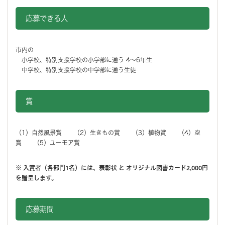
応募できる人
市内の
小学校、特別支援学校の小学部に通う 4～6年生
中学校、特別支援学校の中学部に通う生徒
賞
（1）自然風景賞 （2）生きもの賞 （3）植物賞 （4）空
賞 （5）ユーモア賞
※ 入賞者（各部門1名）には、表彰状 と オリジナル図書カード2,000円
を贈呈します。
応募期間