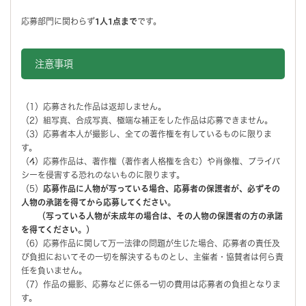
応募部門に関わらず
1人1点まで
です。
注意事項
（1）応募された作品は返却しません。
（2）組写真、合成写真、極端な補正をした作品は応募できません。
（3）応募者本人が撮影し、全ての著作権を有しているものに限りま
す。
（4）応募作品は、著作権（著作者人格権を含む）や肖像権、プライバ
シーを侵害する恐れのないものに限ります。
（5）
応募作品に人物が写っている場合、応募者の保護者が、必ずその
人物の承諾を得てから応募してください。
（写っている人物が未成年の場合は、その人物の保護者の方の承諾
を得てください。）
（6）応募作品に関して万一法律の問題が生じた場合、応募者の責任及
び負担においてその一切を解決するものとし、主催者・協賛者は何ら責
任を負いません。
（7）作品の撮影、応募などに係る一切の費用は応募者の負担となりま
す。