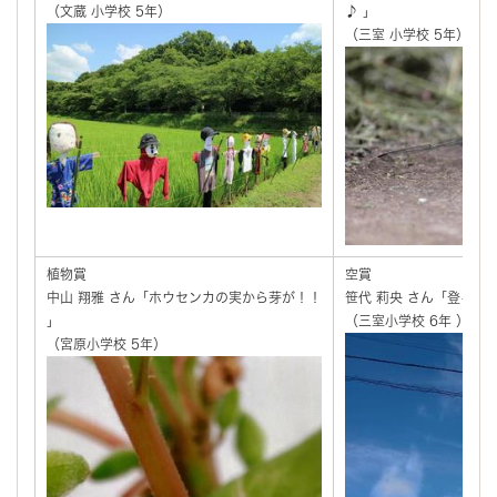
（文蔵 小学校 5年）
♪ 」
（三室 小学校 5年）
植物賞
空賞
中山 翔雅 さん「ホウセンカの実から芽が！！
笹代 莉央 さん「登る雲 
」
（三室小学校 6年 ）
（宮原小学校 5年）