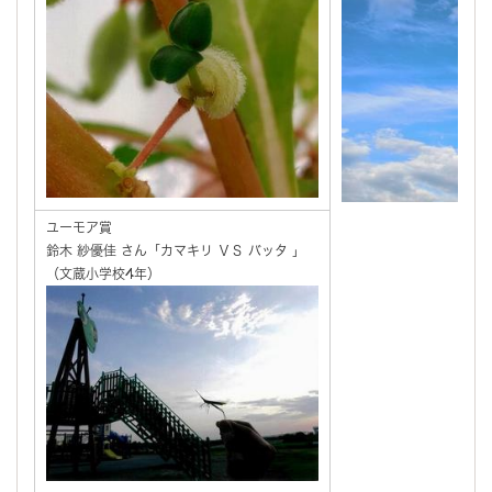
ユーモア賞
鈴木 紗優佳 さん「カマキリ ＶＳ バッタ 」
（文蔵小学校4年）