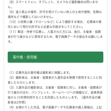
（8）スマートフォン、タブレット、カメラなど撮影機材は問いませ
ん。
（9）進入禁止の場所、許可を受けていない他人の土地や建物、危険な
場所などで撮影してはいけません。
（10）小型無人機（ドローンなど）により撮影する場合、 応募者の責
任において飛行の許可など必要な手続きをしてください。
（11）郵送・持参で応募し、入賞された方には、後日、主催者・協賛
者が行う展示などに使用するため、電子画像データの提出をお願いしま
す。
著作権・使用権
（1）応募作品の著作権は撮影者に帰属します。
（2）撮影者は、主催者・協賛者が入選作品を無償で使用することに同
意したものとします。
（3）入賞作品の撮影者は、主催者・協賛者に対し、主催者・協賛者が
行う展示のほか、パンフレット、ホームページへの掲載など、結果発表
後から10年間利用することを許諾したものとします。（選外作品の撮
影者は2年間）
（4）お預かりした作品、電子画像データや応募者の個人情報は、上記