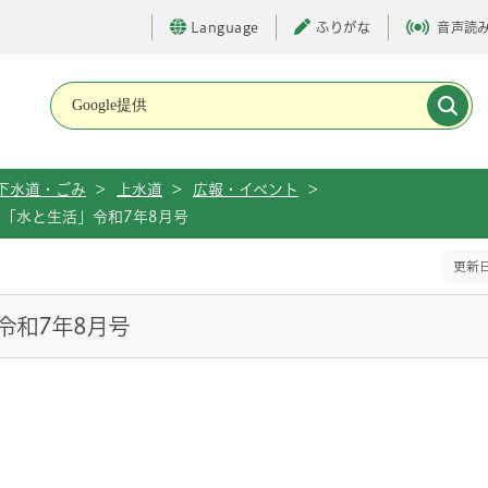
Language
ふりがな
音声読
メインメニューです。
下水道・ごみ
>
上水道
>
広報・イベント
>
「水と生活」令和7年8月号
更新日
令和7年8月号