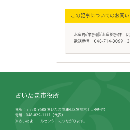
この記事についてのお問い
水道局/業務部/水道総務課 
電話番号：048-714-3069・3
フッターです。
さいたま市役所
住所：〒330-9588 さいたま市浦和区常盤六丁目4番4号
電話：048-829-1111（代表）
※さいたまコールセンターにつながります。