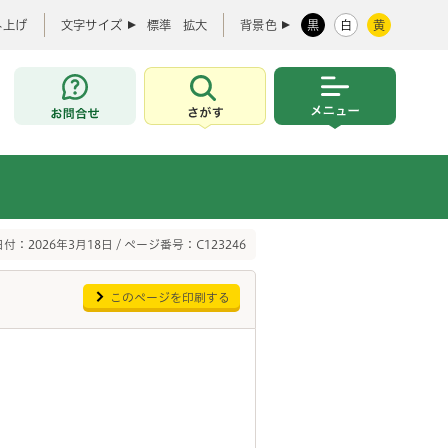
み上げ
文字サイズ
標準
拡大
背景色
黒
白
黄
お問合せ
さがす
メニュー
付：2026年3月18日 / ページ番号：C123246
このページを印刷する