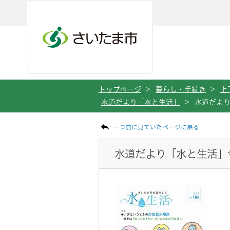
メインメニューへ移動
フッターへ移動します
メインメニューをスキップして本文へ移動
トップページ
>
暮らし・手続き
>
上
水道だより「水と生活」
>
水道だより
ページの本文です。
一つ前に見ていたページに戻る
水道だより「水と生活」